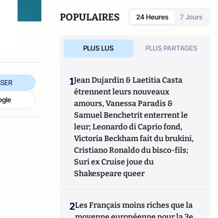
POPULAIRES
24 Heures
7 Jours
PLUS LUS
PLUS PARTAGES
1
Jean Dujardin & Laetitia Casta
SER
étrennent leurs nouveaux
ogle
amours, Vanessa Paradis &
Samuel Benchetrit enterrent le
leur; Leonardo di Caprio fond,
Victoria Beckham fait du brukini,
Cristiano Ronaldo du bisco-fils;
Suri ex Cruise joue du
Shakespeare queer
2
Les Français moins riches que la
moyenne européenne pour la 3e