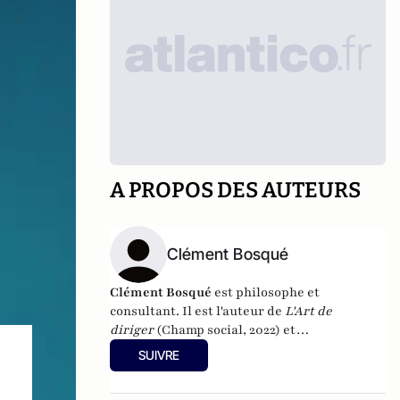
A PROPOS DES AUTEURS
Clément Bosqué
Clément Bosqué
est philosophe et
consultant. Il est l'auteur de
L'Art de
diriger
(Champ social, 2022) et
de
Considérations rhapsodiques sur le
SUIVRE
management
(Ovadia, 2023).