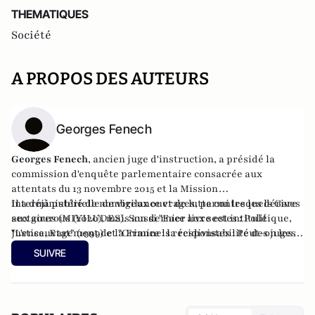
THEMATIQUES
Société
A PROPOS DES AUTEURS
Georges Fenech
Georges Fenech
, ancien juge d'instruction, a présidé la
commission d'enquête parlementaire consacrée aux
attentats du 13 novembre 2015 et la Mission
interministérielle de vigilance et de lutte contre les dérives
Il a déjà publié de nombreux ouvrages, parmi lesquels Gare
sectaires (MIVILUDES). Son dernier livre est intitulé
aux gourous (2020), mais aussi "
Face aux sectes : Politique,
"L'ensauvagement de la France : la responsabilité des juges
Justice, Etat
" (1999) et "
Criminels récidivistes : Peut-on les
et des politiques" (2023) aux éditions du Rocher.
laisser sortir ?
" (2007).
SUIVRE