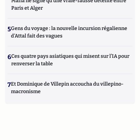
Mafia ne signe qu’une vraie-fausse détente entre
Paris et Alger
5
Gens du voyage : la nouvelle incursion régalienne
d'Attal fait des vagues
6
Ces quatre pays asiatiques qui misent sur l’IA pour
renverser la table
7
Et Dominique de Villepin accoucha du villepino-
macronisme