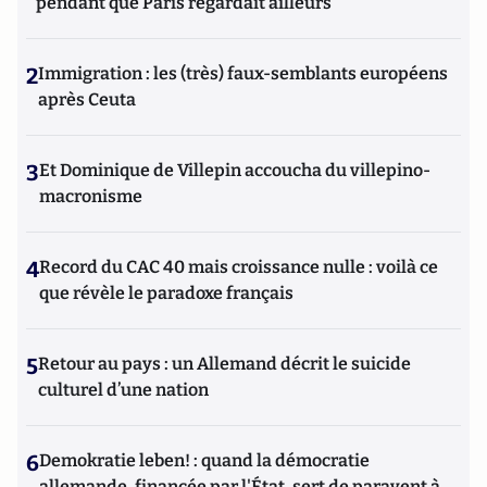
pendant que Paris regardait ailleurs
2
Immigration : les (très) faux-semblants européens
après Ceuta
3
Et Dominique de Villepin accoucha du villepino-
macronisme
4
Record du CAC 40 mais croissance nulle : voilà ce
que révèle le paradoxe français
5
Retour au pays : un Allemand décrit le suicide
culturel d’une nation
6
Demokratie leben! : quand la démocratie
allemande, financée par l'État, sert de paravent à