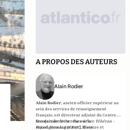
A PROPOS DES AUTEURS
Alain Rodier
Alain Rodier
, ancien officier supérieur au
sein des services de renseignement
français, est directeur adjoint du
Centre
français de recherche sur le
Son dernier livre :
Face à face Téhéran -
renseignement
Riyad. Vers la guerre ?
(CF2R). Il est
, Histoire et