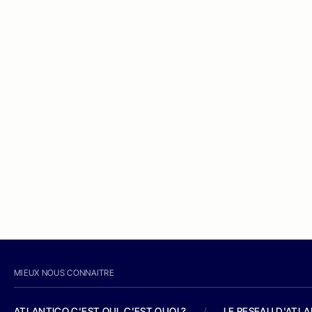
MIEUX NOUS CONNAITRE
ATLANTICO C'EST QUI, C'EST QUOI ?
/
LE RESEAU D'ATL