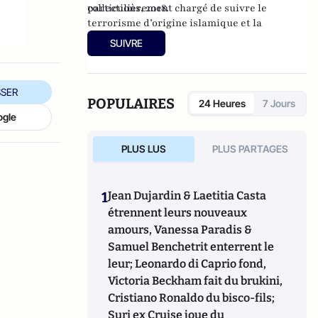
particulièrement chargé de suivre le
collections, 2018.
terrorisme d’origine islamique et la
criminalité organisée.
SUIVRE
SER
POPULAIRES
24 Heures
7 Jours
ogle
PLUS LUS
PLUS PARTAGES
1
Jean Dujardin & Laetitia Casta
étrennent leurs nouveaux
amours, Vanessa Paradis &
Samuel Benchetrit enterrent le
leur; Leonardo di Caprio fond,
Victoria Beckham fait du brukini,
Cristiano Ronaldo du bisco-fils;
Suri ex Cruise joue du