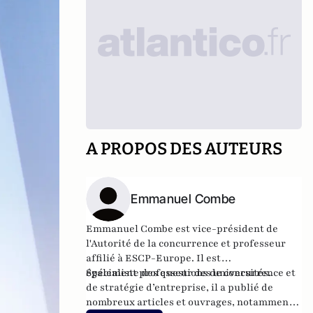
A PROPOS DES AUTEURS
Emmanuel Combe
Emmanuel Combe est
vice-président de
l'Autorité de la concurrence e
t professeur
affilié à ESCP-Europe. Il est
également
Spécialiste des questions de concurrence et
professeur des universités.
de stratégie d’entreprise, il a publié de
nombreux articles et ouvrages, notamment