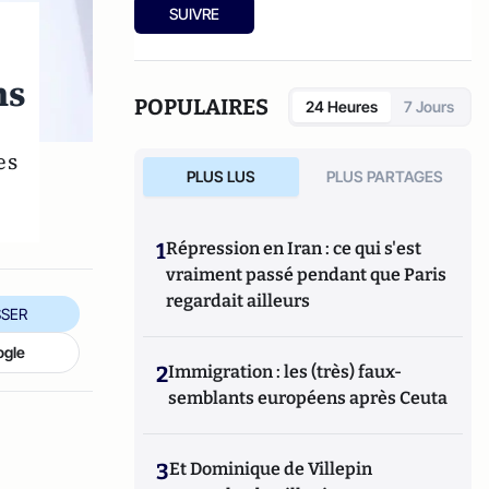
sur le modèle low cost (
Le low cost
, éditions
SUIVRE
La Découverte 2011). Il tient à jour
un site
Internet sur la concurrence
.
ns
POPULAIRES
24 Heures
7 Jours
es
PLUS LUS
PLUS PARTAGES
1
Répression en Iran : ce qui s'est
vraiment passé pendant que Paris
regardait ailleurs
SER
ogle
2
Immigration : les (très) faux-
semblants européens après Ceuta
3
Et Dominique de Villepin