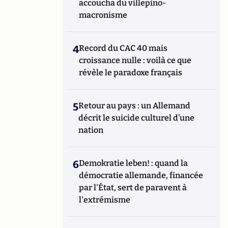
accoucha du villepino-
macronisme
4
Record du CAC 40 mais
croissance nulle : voilà ce que
révèle le paradoxe français
5
Retour au pays : un Allemand
décrit le suicide culturel d’une
nation
6
Demokratie leben! : quand la
démocratie allemande, financée
par l'État, sert de paravent à
l'extrémisme