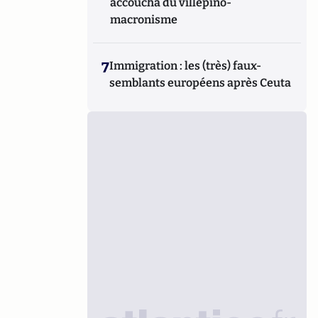
accoucha du villepino-
macronisme
7
Immigration : les (très) faux-
semblants européens après Ceuta