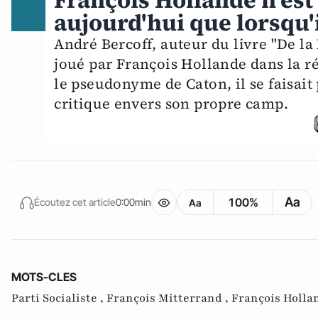
François Hollande n'es
aujourd'hui que lorsqu'i
André Bercoff, auteur du livre "De la
joué par François Hollande dans la r
le pseudonyme de Caton, il se faisai
critique envers son propre camp.
Aa
100%
Écoutez cet article
0:00min
Aa
MOTS-CLES
Parti Socialiste ,
François Mitterrand ,
François Holla