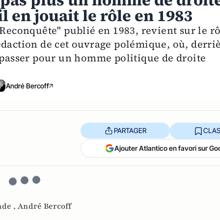
t pas plus un homme de droit
l en jouait le rôle en 1983
 Reconquête" publié en 1983, revient sur le r
édaction de cet ouvrage polémique, où, derri
t passer pour un homme politique de droite
André Bercoff
PARTAGER
CLAS
Ajouter Atlantico en favori sur Go
nde ,
André Bercoff