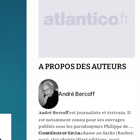
A PROPOS DES AUTEURS
André Bercoff
André Bercoff
est journaliste et écrivain.
Il
est notamment connu pour ses ouvrages
publiés sous les pseudonymes Philippe de
Commines et Caton.
Il est l'auteur de
La chasse au Sarko
(Rocher,
2011),
Qui choisir
(First editions, 2012),