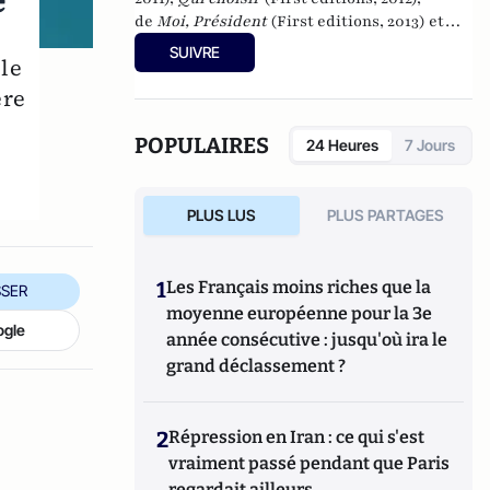
e
de
Moi, Président
(First editions, 2013) et
dernièrement
Bernard Tapie, Marine Le Pen,
SUIVRE
ôle
la France et moi : Chronique d'une implosion
(First editions, 2014).
ère
POPULAIRES
24 Heures
7 Jours
PLUS LUS
PLUS PARTAGES
1
Les Français moins riches que la
SER
moyenne européenne pour la 3e
ogle
année consécutive : jusqu'où ira le
grand déclassement ?
2
Répression en Iran : ce qui s'est
vraiment passé pendant que Paris
regardait ailleurs