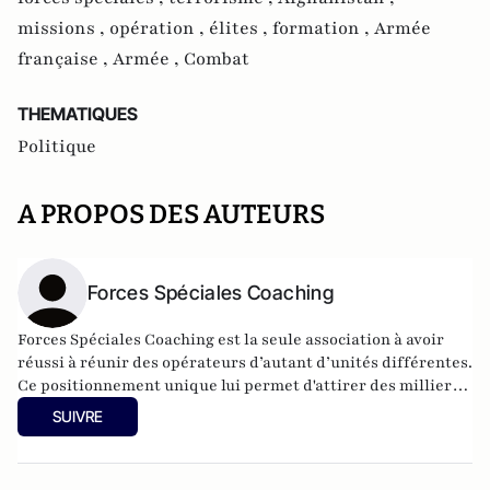
missions ,
opération ,
élites ,
formation ,
Armée
française ,
Armée ,
Combat
THEMATIQUES
Politique
A PROPOS DES AUTEURS
Forces Spéciales Coaching
Forces Spéciales Coaching est la seule association à avoir
réussi à réunir des opérateurs d’autant d’unités différentes.
Ce positionnement unique lui permet d'attirer des milliers
de personnes en recherche d'optimisation physique et
SUIVRE
mentale pour développer leur efficacité opérationnelle.