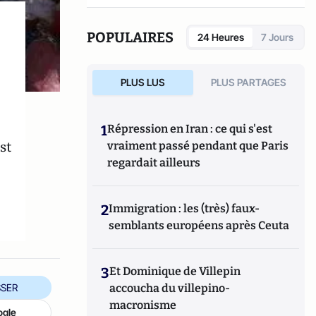
POPULAIRES
24 Heures
7 Jours
PLUS LUS
PLUS PARTAGES
1
Répression en Iran : ce qui s'est
st
vraiment passé pendant que Paris
regardait ailleurs
2
Immigration : les (très) faux-
semblants européens après Ceuta
3
Et Dominique de Villepin
accoucha du villepino-
SER
macronisme
ogle