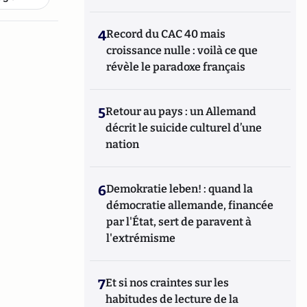
4
Record du CAC 40 mais
croissance nulle : voilà ce que
révèle le paradoxe français
5
Retour au pays : un Allemand
décrit le suicide culturel d’une
nation
6
Demokratie leben! : quand la
démocratie allemande, financée
par l'État, sert de paravent à
l'extrémisme
7
Et si nos craintes sur les
habitudes de lecture de la