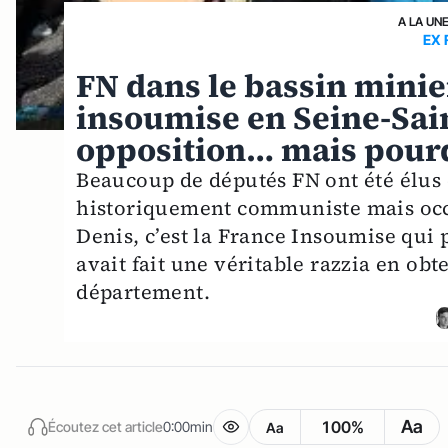
A LA UN
EX 
FN dans le bassin minie
insoumise en Seine-Sain
opposition… mais pourq
Beaucoup de députés FN ont été élus d
historiquement communiste mais occup
Denis, c’est la France Insoumise qui 
avait fait une véritable razzia en ob
département.
Aa
100%
Écoutez cet article
0:00min
Aa