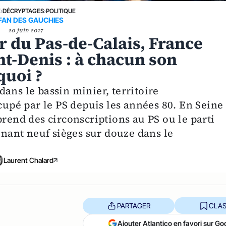
E
›
DÉCRYPTAGES
›
POLITIQUE
FAN DES GAUCHIES
20 juin 2017
r du Pas-de-Calais, France
t-Denis : à chacun son
uoi ?
ans le bassin minier, territoire
é par le PS depuis les années 80. En Seine 
prend des circonscriptions au PS ou le parti
tenant neuf sièges sur douze dans le
Laurent Chalard
PARTAGER
CLAS
Ajouter Atlantico en favori sur Go