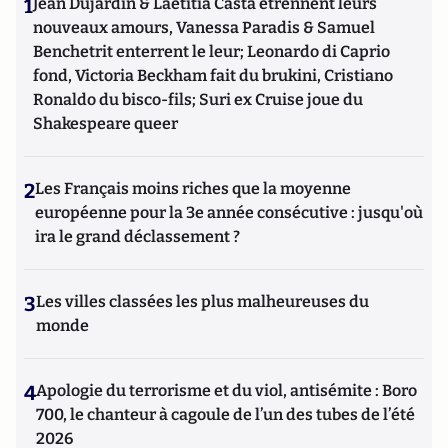
1
Jean Dujardin & Laetitia Casta étrennent leurs
nouveaux amours, Vanessa Paradis & Samuel
Benchetrit enterrent le leur; Leonardo di Caprio
fond, Victoria Beckham fait du brukini, Cristiano
Ronaldo du bisco-fils; Suri ex Cruise joue du
Shakespeare queer
2
Les Français moins riches que la moyenne
européenne pour la 3e année consécutive : jusqu'où
ira le grand déclassement ?
3
Les villes classées les plus malheureuses du
monde
4
Apologie du terrorisme et du viol, antisémite : Boro
700, le chanteur à cagoule de l’un des tubes de l’été
2026