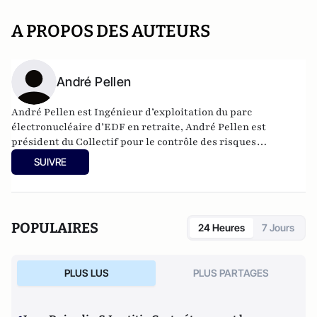
A PROPOS DES AUTEURS
André Pellen
André Pellen est Ingénieur d’exploitation du parc
électronucléaire d’EDF en retraite, André Pellen est
président du Collectif pour le contrôle des risques
radioactifs (CCRR) et membre de Science-Technologies-
SUIVRE
Actions (STA), groupe d'action pour la promotion des
sciences et des technologies.
POPULAIRES
24 Heures
7 Jours
PLUS LUS
PLUS PARTAGES