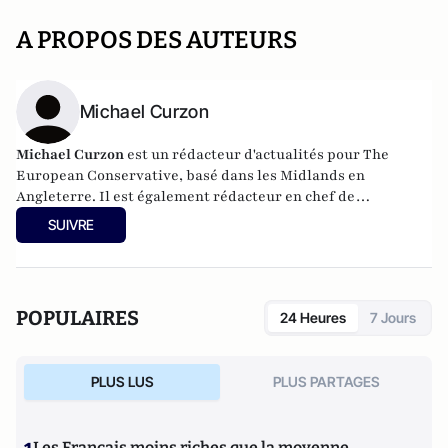
A PROPOS DES AUTEURS
Michael Curzon
Michael Curzon
est un rédacteur d'actualités pour The
European Conservative, basé dans les Midlands en
Angleterre. Il est également rédacteur en chef de
Bournbrook Magazine, qu'il a fondé en 2019, et a
SUIVRE
précédemment écrit pour l'Express Online de Londres. Son
compte Twitter est @MichaelWCurzon.
POPULAIRES
24 Heures
7 Jours
PLUS LUS
PLUS PARTAGES
Les Français moins riches que la moyenne