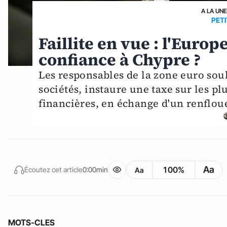
A LA UN
PET
Faillite en vue : l'Europ
confiance à Chypre ?
Les responsables de la zone euro sou
sociétés, instaure une taxe sur les pl
financières, en échange d'un renflou
Aa
100%
Écoutez cet article
0:00min
Aa
MOTS-CLES