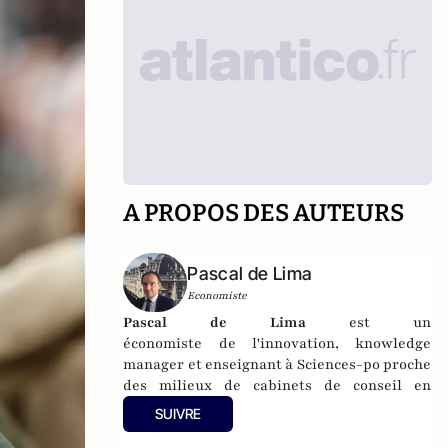
A PROPOS DES AUTEURS
Pascal de Lima
Economiste
Pascal de Lima
est un
économiste de l'innovation, knowledge
manager et enseignant à Sciences-po proche
des milieux de cabinets de conseil en
management. Essayiste et conférencier
SUIVRE
français (conférences données à Rio, Los