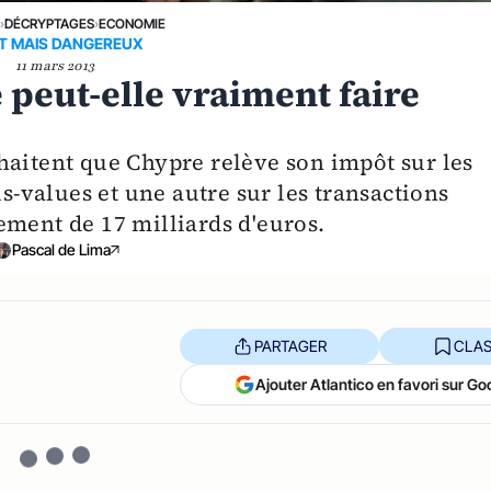
E
›
DÉCRYPTAGES
›
ECONOMIE
IT MAIS DANGEREUX
11 mars 2013
e peut-elle vraiment faire
haitent que Chypre relève son impôt sur les
us-values et une autre sur les transactions
ement de 17 milliards d'euros.
Pascal de Lima
PARTAGER
CLAS
Ajouter Atlantico en favori sur Go