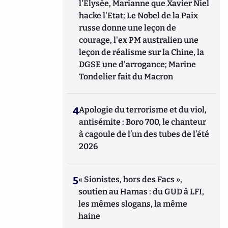
l'Elysée, Marianne que Xavier Niel
Sorbonne Paris 1 (DEA d'économie
hacke l'Etat; Le Nobel de la Paix
industriel) et de Grandes
russe donne une leçon de
Ecoles de Commerce (Mastère spécialisé en
ingénierie financière et métiers de la
courage, l'ex PM australien une
finance), il dispense actuellement à
leçon de réalisme sur la Chine, la
Sciences-po Paris des cours d’économie. Il a
DGSE une d'arrogance; Marine
enseigné l'Economie dans la plupart des
Tondelier fait du Macron
Grandes Ecoles françaises (HEC, ESSEC,
Sup de Co, Ecoles d'ingénieur et PREPA...).
De sensibilité social-démocrate (liberté,
4
Apologie du terrorisme et du viol,
égalité des chances first et non absolue,
antisémite : Boro 700, le chanteur
rééquilibrage par l'Etat in fine) c'est un
à cagoule de l’un des tubes de l’été
adèpte de la philosophie "penser par soi-
même" qu'il tente d'appliquer à l'économie.
2026
Il est chroniqueur éco tous les mardis sur
Radio Alfa, 98.6FM, et chroniqueur éco
contractuel hebdomadaire dans le journal
5
« Sionistes, hors des Facs »,
Forbes.
soutien au Hamas : du GUD à LFI,
les mêmes slogans, la même
haine