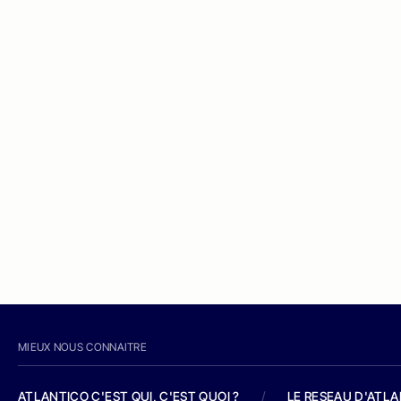
MIEUX NOUS CONNAITRE
ATLANTICO C'EST QUI, C'EST QUOI ?
/
LE RESEAU D'ATL