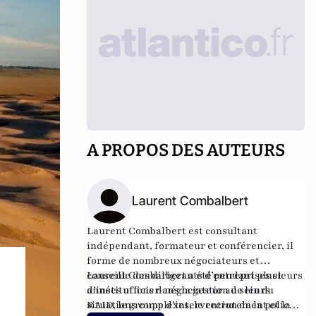
A PROPOS DES AUTEURS
Laurent Combalbert
Laurent Combalbert est consultant
indépendant, formateur et conférencier, il
forme de nombreux négociateurs et
conseille des dirigeants d’entreprises et
Laurent Combalbert a été pendant plusieurs
d’institutions dans la gestion de leurs
années officier-négociateur au sein du
situations complexes, le recrutement et la
RAID, le groupe d’intervention de la police