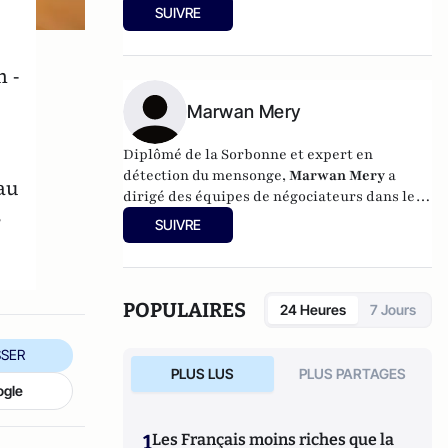
formation de leurs équipes et dans la mise
française.
SUIVRE
en œuvre de leurs politiques de sûreté et de
prévention des risques.
 -
Marwan Mery
Diplômé de la Sorbonne et expert en
détection du mensonge,
Marwan Mery
a
au
dirigé des équipes de négociateurs dans le
s
monde des affaires et des relations sociales
SUIVRE
avant de consacrer sa carrière à la gestion et
à la résolution de situations critiques.
POPULAIRES
24 Heures
7 Jours
SER
PLUS LUS
PLUS PARTAGES
ogle
1
Les Français moins riches que la