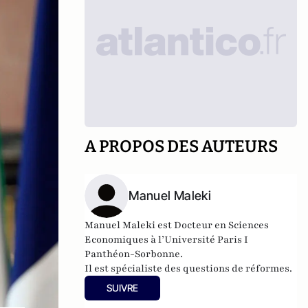
A PROPOS DES AUTEURS
Manuel Maleki
Manuel Maleki est Docteur en Sciences
Economiques à l’Université Paris I
Panthéon-Sorbonne.
Il est spécialiste des questions de réformes.
Il a travaillé à Londres dans une grande
SUIVRE
institution financière avant de rejoindre les