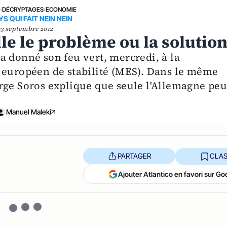
E
›
DÉCRYPTAGES
›
ECONOMIE
YS QUI FAIT NEIN NEIN
13 septembre 2012
lle le problème ou la solution
a donné son feu vert, mercredi, à la
 européen de stabilité (MES). Dans le même
rge Soros explique que seule l'Allemagne peu
Manuel Maleki
PARTAGER
CLAS
Ajouter Atlantico en favori sur Go