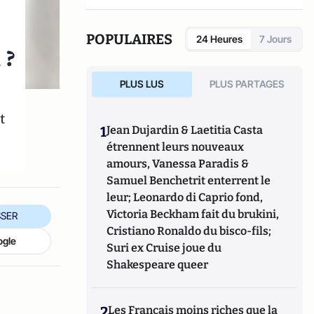
équipes de la recherche économique du
groupe ING en tant que Senior Economiste.
Il s'exprime sur Atlantico à titre personnel.
POPULAIRES
24 Heures
7 Jours
 ?
PLUS LUS
PLUS PARTAGES
t
1
Jean Dujardin & Laetitia Casta
étrennent leurs nouveaux
amours, Vanessa Paradis &
Samuel Benchetrit enterrent le
leur; Leonardo di Caprio fond,
Victoria Beckham fait du brukini,
SER
Cristiano Ronaldo du bisco-fils;
ogle
Suri ex Cruise joue du
Shakespeare queer
2
Les Français moins riches que la