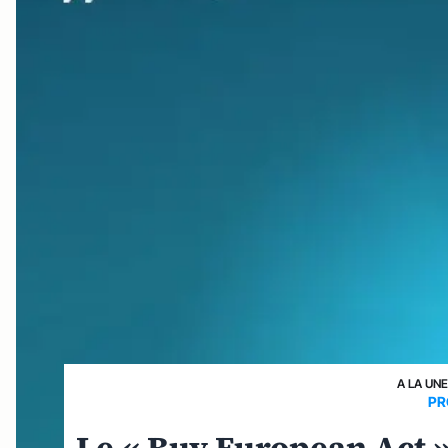
A LA UN
PR