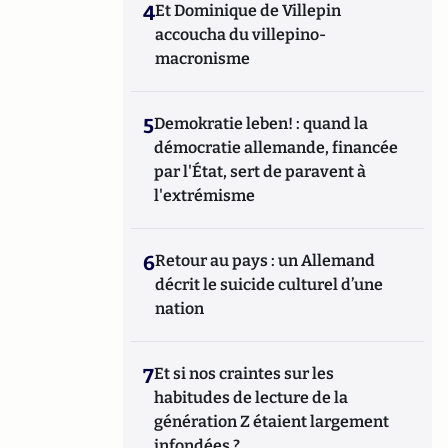
4
Et Dominique de Villepin
accoucha du villepino-
macronisme
5
Demokratie leben! : quand la
démocratie allemande, financée
par l'État, sert de paravent à
l'extrémisme
6
Retour au pays : un Allemand
décrit le suicide culturel d’une
nation
7
Et si nos craintes sur les
habitudes de lecture de la
génération Z étaient largement
infondées ?