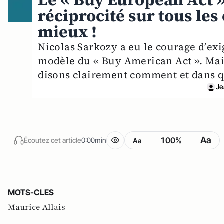
Le « Buy European Act » 
réciprocité sur tous le
mieux !
Nicolas Sarkozy a eu le courage d’exi
modèle du « Buy American Act ». Mais
disons clairement comment et dans qu
Je
Aa
100%
Écoutez cet article
0:00min
Aa
MOTS-CLES
Maurice Allais