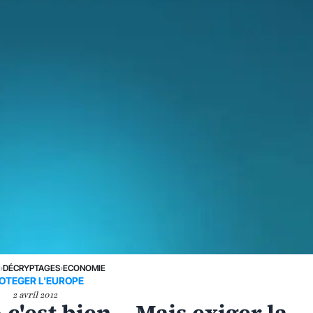
E
›
DÉCRYPTAGES
›
ECONOMIE
OTEGER L'EUROPE
2 avril 2012