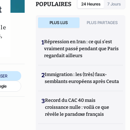
POPULAIRES
24 Heures
7 Jours
t
PLUS LUS
PLUS PARTAGES
 le
,
1
Répression en Iran : ce qui s'est
vraiment passé pendant que Paris
regardait ailleurs
2
Immigration : les (très) faux-
SER
semblants européens après Ceuta
ogle
3
Record du CAC 40 mais
croissance nulle : voilà ce que
révèle le paradoxe français