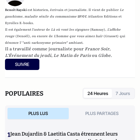
Benoît Rayski
est historien, écrivain et journaliste. Il vient de publier
Le
avec
gauchisme, maladie sénile du communisme
Atlantico Editions et
Eyrolles E-books.
Il est également l'auteur de
Là où vont les cigognes
(Ramsay),
L'affiche
rouge
(Denoël), ou encore de
L'homme que vous aimez haïr
(Grasset)
qui
dénonce l' "anti-sarkozysme primaire" ambiant.
Il a travaillé comme journaliste pour
France Soir
,
L'Événement du jeudi
,
Le Matin de Paris
ou
Globe
.
SUIVRE
POPULAIRES
24 Heures
7 Jours
PLUS LUS
PLUS PARTAGES
1
Jean Dujardin & Laetitia Casta étrennent leurs