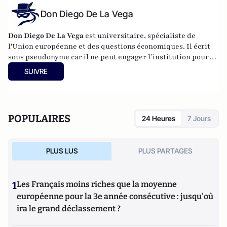
Don Diego De La Vega
Don Diego De La Vega
est universitaire, spécialiste de
l'Union européenne et des questions économiques. Il écrit
sous pseudonyme car il ne peut engager l’institution pour
laquelle il travaille.
SUIVRE
POPULAIRES
24 Heures
7 Jours
PLUS LUS
PLUS PARTAGES
1
Les Français moins riches que la moyenne
européenne pour la 3e année consécutive : jusqu'où
ira le grand déclassement ?