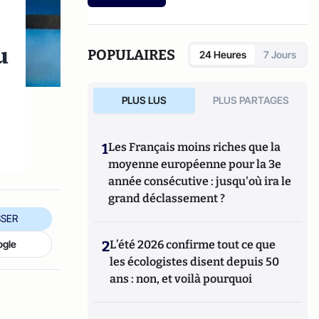
u
POPULAIRES
24 Heures
7 Jours
PLUS LUS
PLUS PARTAGES
1
Les Français moins riches que la
moyenne européenne pour la 3e
année consécutive : jusqu'où ira le
grand déclassement ?
SER
ogle
2
L’été 2026 confirme tout ce que
les écologistes disent depuis 50
ans : non, et voilà pourquoi