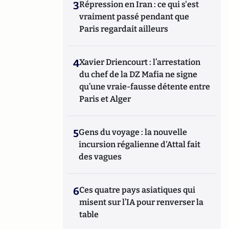
3
Répression en Iran : ce qui s'est
vraiment passé pendant que
Paris regardait ailleurs
4
Xavier Driencourt : l’arrestation
du chef de la DZ Mafia ne signe
qu’une vraie-fausse détente entre
Paris et Alger
5
Gens du voyage : la nouvelle
incursion régalienne d'Attal fait
des vagues
6
Ces quatre pays asiatiques qui
misent sur l’IA pour renverser la
table