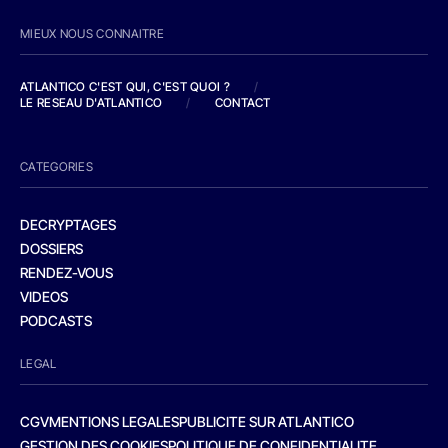
MIEUX NOUS CONNAITRE
ATLANTICO C'EST QUI, C'EST QUOI ?
/
LE RESEAU D'ATLANTICO
/
CONTACT
CATEGORIES
DECRYPTAGES
DOSSIERS
RENDEZ-VOUS
VIDEOS
PODCASTS
LEGAL
CGV
MENTIONS LEGALES
PUBLICITE SUR ATLANTICO
GESTION DES COOKIES
POLITIQUE DE CONFIDENTIALITE