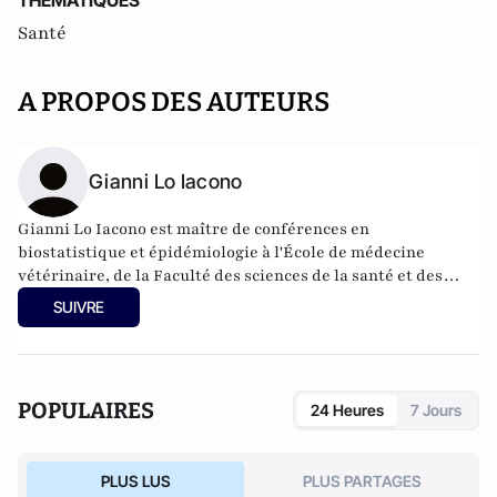
THEMATIQUES
Santé
A PROPOS DES AUTEURS
Gianni Lo Iacono
Gianni Lo Iacono est maître de conférences en
biostatistique et épidémiologie à l'École de médecine
vétérinaire, de la Faculté des sciences de la santé et des
sciences médicales au sein de l'Université de Surrey.
SUIVRE
POPULAIRES
24 Heures
7 Jours
PLUS LUS
PLUS PARTAGES