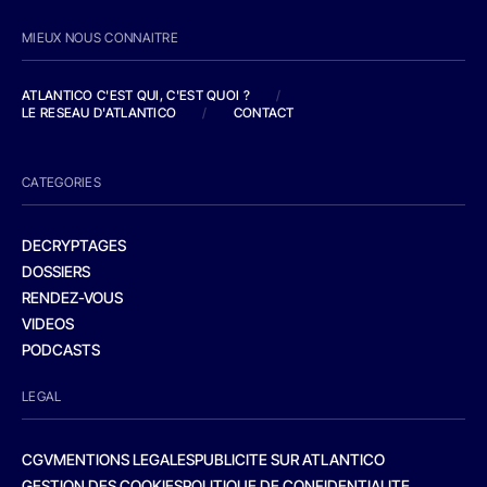
MIEUX NOUS CONNAITRE
ATLANTICO C'EST QUI, C'EST QUOI ?
/
LE RESEAU D'ATLANTICO
/
CONTACT
CATEGORIES
DECRYPTAGES
DOSSIERS
RENDEZ-VOUS
VIDEOS
PODCASTS
LEGAL
CGV
MENTIONS LEGALES
PUBLICITE SUR ATLANTICO
GESTION DES COOKIES
POLITIQUE DE CONFIDENTIALITE