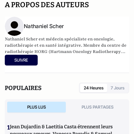
A PROPOS DES AUTEURS
Nathaniel Scher
Nathaniel Scher est médecin spécialiste en oncologie,
radiothérapie et en santé intégrative. Membre du
centre de
radiothérapie
HORG (Hartmann Oncology Radiotherapy
Group). Il exerce à l'Institut de radiothérapie Hartmann et à
SUIVRE
l'Institut Rafael, à Levallois Perret (92).
POPULAIRES
24 Heures
7 Jours
PLUS LUS
PLUS PARTAGES
1
Jean Dujardin & Laetitia Casta étrennent leurs
nouveaux amours, Vanessa Paradis & Samuel