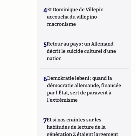
4
Et Dominique de Villepin
accoucha du villepino-
macronisme
5
Retour au pays : un Allemand
décrit le suicide culturel d’une
nation
6
Demokratie leben! : quand la
démocratie allemande, financée
par l'État, sert de paravent à
l'extrémisme
7
Et si nos craintes sur les
habitudes de lecture de la
génération Z étaient largement