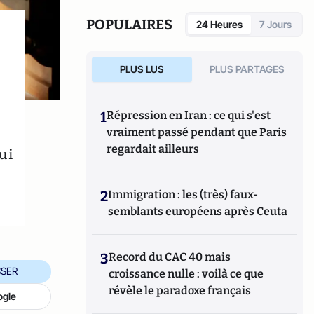
succès mondial. Il a publié
Tous les secrets
du Vatican
chez Perrin et
France-Vatican :
POPULAIRES
24 Heures
7 Jours
Deux siècles de guerre secrète
(Perrin,
2024).
PLUS LUS
PLUS PARTAGES
1
Répression en Iran : ce qui s'est
vraiment passé pendant que Paris
regardait ailleurs
ui
2
Immigration : les (très) faux-
semblants européens après Ceuta
3
Record du CAC 40 mais
SER
croissance nulle : voilà ce que
révèle le paradoxe français
ogle