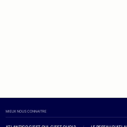
MIEUX NOUS CONNAITRE
ATLANTICO C'EST QUI, C'EST QUOI ?
/
LE RESEAU D'ATL