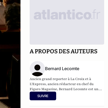
A PROPOS DES AUTEURS
Bernard Lecomte
Ancien grand reporter à La Croix et à
L'Express, ancien rédacteur en chef du
Figaro Magazine, Bernard Lecomte est un
des meilleurs spécialistes du Vatican. Ses
SUIVRE
livres sur le sujet font autorité, notamment
sa biographie de Jean-Paul II qui fut un