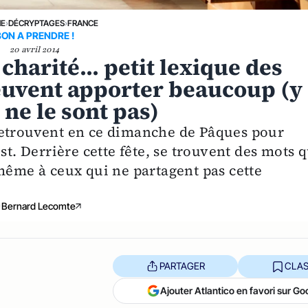
NE
›
DÉCRYPTAGES
›
FRANCE
BON A PRENDRE !
20 avril 2014
charité... petit lexique des
euvent apporter beaucoup (y
ne le sont pas)
retrouvent en ce dimanche de Pâques pour
st. Derrière cette fête, se trouvent des mots q
même à ceux qui ne partagent pas cette
Bernard Lecomte
PARTAGER
CLAS
Ajouter Atlantico en favori sur Go