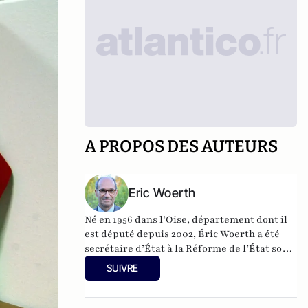
A PROPOS DES AUTEURS
Eric Woerth
Né en 1956 dans l’Oise, département dont il
est député depuis 2002, Éric Woerth a été
secrétaire d’État à la Réforme de l’État sous
le gouvernement Raffarin, puis ministre du
SUIVRE
Budget, des Comptes publics, de la Fonction
publique et de la Réforme de l’État de 2007 à
mars 2010 et ministre du Travail, de la