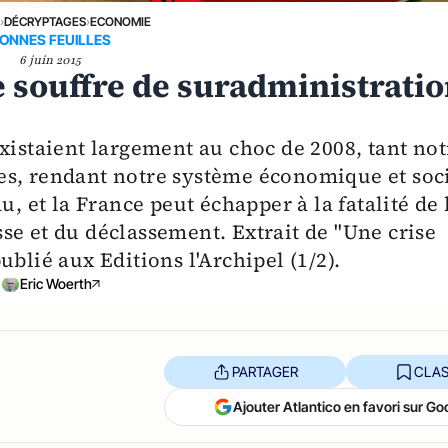
E
›
DÉCRYPTAGES
›
ECONOMIE
ONNES FEUILLES
6 juin 2015
e souffre de suradministrati
xistaient largement au choc de 2008, tant not
es, rendant notre système économique et soc
u, et la France peut échapper à la fatalité de 
se et du déclassement. Extrait de "Une crise
blié aux Editions l'Archipel (1/2).
Eric Woerth
PARTAGER
CLAS
Ajouter Atlantico en favori sur Go