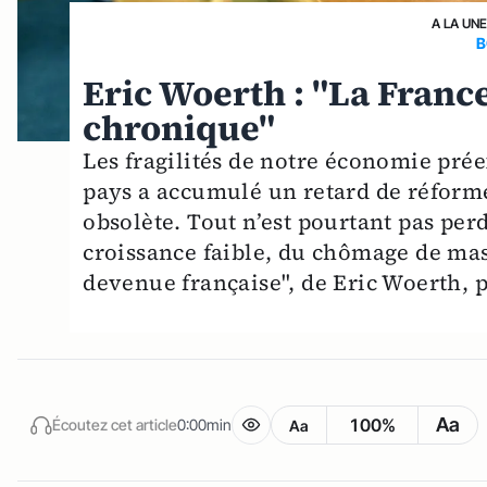
A LA UN
B
Eric Woerth : "La Franc
chronique"
Les fragilités de notre économie prée
pays a accumulé un retard de réform
obsolète. Tout n’est pourtant pas perd
croissance faible, du chômage de mas
devenue française", de Eric Woerth, pu
Aa
100%
Écoutez cet article
0:00min
Aa