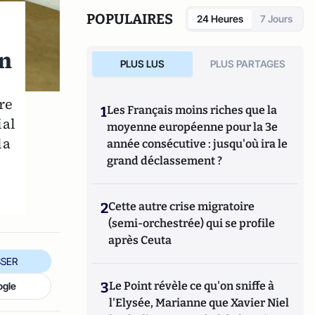
Solidarité et de la Fonction publique en 2010
POPULAIRES
24 Heures
7 Jours
au sein des deux premiers gouvernements
Fillon. Actuellement, Eric Woerth est
on
Secrétaire général des Républicains. Les
PLUS LUS
PLUS PARTAGES
éditions de l’Archipel ont publié sa
biographie du duc d’Aumale (2006). Depuis
re
1995, il est maire de Chantilly.
1
Les Français moins riches que la
ial
moyenne européenne pour la 3e
la
année consécutive : jusqu'où ira le
grand déclassement ?
2
Cette autre crise migratoire
(semi-orchestrée) qui se profile
après Ceuta
SER
3
Le Point révèle ce qu'on sniffe à
ogle
l'Elysée, Marianne que Xavier Niel