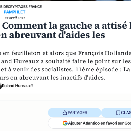
NE
›
DÉCRYPTAGES
›
FRANCE
PAMPHLET
27 avril 2012
) Comment la gauche a attisé 
en abreuvant d'aides les
 en feuilleton et alors que François Holland
land Hureaux a souhaité faire le point sur les
et à venir des socialistes. 11ème épisode : La
urs en abreuvant les inactifs d'aides.
Roland Hureaux
PARTAGER
CLAS
Ajouter Atlantico en favori sur Go