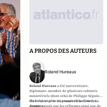
A PROPOS DES AUTEURS
Roland Hureaux
Roland Hureaux
a été universitaire,
diplomate, membre de plusieurs cabinets
ministériels (dont celui de Philippe Séguin),
élu local, et plus récemment à la Cour des
Il est l'auteur de
La grande démolition : La
comptes.
France cassée par les réformes
ainsi que de