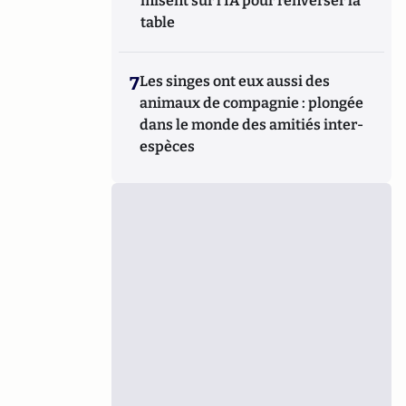
misent sur l’IA pour renverser la
table
7
Les singes ont eux aussi des
animaux de compagnie : plongée
dans le monde des amitiés inter-
espèces