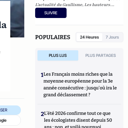
L'actualité du Gaullisme
,
Les hauteurs
béantes de l'Europe
,
Les nouveaux féodaux
,
SUIVRE
Gnose et gnostiques des origines à nos jours
.
la
POPULAIRES
24 Heures
7 Jours
e
PLUS LUS
PLUS PARTAGES
1
Les Français moins riches que la
moyenne européenne pour la 3e
année consécutive : jusqu'où ira le
grand déclassement ?
SER
2
L’été 2026 confirme tout ce que
les écologistes disent depuis 50
ogle
ans : non, et voilà pourquoi