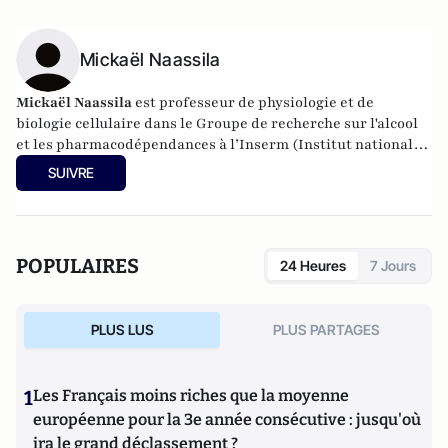
Mickaël Naassila
Mickaël Naassila
est professeur de physiologie et de
biologie cellulaire dans le Groupe de recherche sur l'alcool
et les pharmacodépendances à l’Inserm
(
Institut national
de la santé et de la recherche médicale)
.
SUIVRE
POPULAIRES
24 Heures
7 Jours
PLUS LUS
PLUS PARTAGES
1
Les Français moins riches que la moyenne
européenne pour la 3e année consécutive : jusqu'où
ira le grand déclassement ?