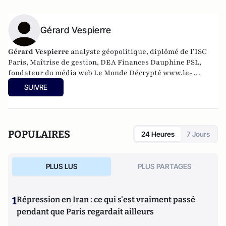
Gérard Vespierre
Gérard Vespierre
analyste géopolitique, diplômé de l’ISC
Paris, Maîtrise de gestion, DEA Finances Dauphine PSL,
fondateur du média web Le Monde Décrypté
www.le-
monde-decrypte.com
intervenant radio et télévision.
SUIVRE
POPULAIRES
24 Heures
7 Jours
PLUS LUS
PLUS PARTAGES
1
Répression en Iran : ce qui s'est vraiment passé
pendant que Paris regardait ailleurs