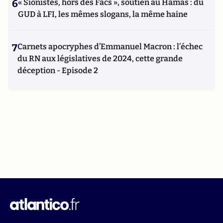
6
« Sionistes, hors des Facs », soutien au Hamas : du
GUD à LFI, les mêmes slogans, la même haine
7
Carnets apocryphes d’Emmanuel Macron : l’échec
du RN aux législatives de 2024, cette grande
déception - Episode 2