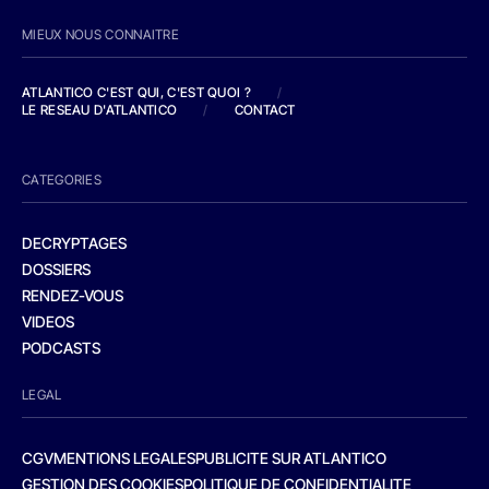
MIEUX NOUS CONNAITRE
ATLANTICO C'EST QUI, C'EST QUOI ?
/
LE RESEAU D'ATLANTICO
/
CONTACT
CATEGORIES
DECRYPTAGES
DOSSIERS
RENDEZ-VOUS
VIDEOS
PODCASTS
LEGAL
CGV
MENTIONS LEGALES
PUBLICITE SUR ATLANTICO
GESTION DES COOKIES
POLITIQUE DE CONFIDENTIALITE