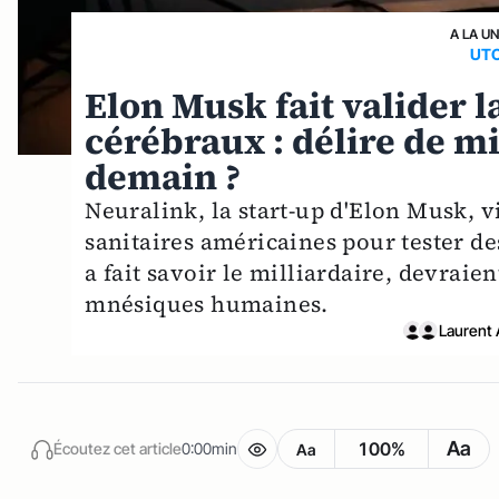
A LA U
UTO
Elon Musk fait valider 
cérébraux : délire de mi
demain ?
Neuralink, la start-up d'Elon Musk, v
sanitaires américaines pour tester d
a fait savoir le milliardaire, devrai
mnésiques humaines.
Laurent 
Aa
100%
Écoutez cet article
0:00min
Aa