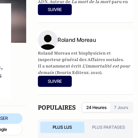
ADN. Auteur de
La mort de la mort
paru en
2011, Laurent Alexandre est un expert des
SUIVRE
bouleversements que va connaître
l'humanité grâce aux progrès de la
biotechnologie.
Roland Moreau
Roland Moreau est biophysicien et
inspecteur général des Affaires sociales.
,
Il a notamment écrit
L'immortalité est pour
demain
(Bourin Editeur, 2010).
s
SUIVRE
POPULAIRES
24 Heures
7 Jours
SER
PLUS LUS
PLUS PARTAGES
ogle