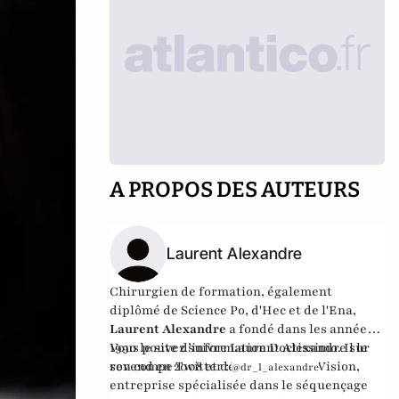
A PROPOS DES AUTEURS
Laurent Alexandre
Chirurgien de formation, également
diplômé de Science Po, d'Hec et de l'Ena,
Laurent Alexandre
a fondé dans les années
1990 le site d’information
Vous pouvez suivre Laurent Alexandre sur
Doctissimo
. Il le
revend en 2008 et développe
son compe Twitter :
DNA Vision
,
@dr_l_alexandre
entreprise spécialisée dans le séquençage