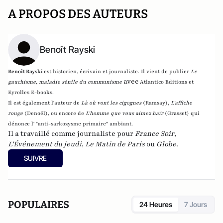
A PROPOS DES AUTEURS
Benoît Rayski
Benoît Rayski
est historien, écrivain et journaliste. Il vient de publier
Le
avec
gauchisme, maladie sénile du communisme
Atlantico Editions et
Eyrolles E-books.
Il est également l'auteur de
Là où vont les cigognes
(Ramsay),
L'affiche
rouge
(Denoël), ou encore de
L'homme que vous aimez haïr
(Grasset)
qui
dénonce l' "anti-sarkozysme primaire" ambiant.
Il a travaillé comme journaliste pour
France Soir
,
L'Événement du jeudi
,
Le Matin de Paris
ou
Globe
.
SUIVRE
POPULAIRES
24 Heures
7 Jours