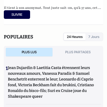
Il tient à son anonymat. Tout juste sait-on, qu'à 37 ans, cet
informaticien à l'humour acerbe habite en Belgique et
SUIVRE
travaille pour
"une grosse boutique qui produit, gère et
manipule beaucoup, beaucoup de documents".
POPULAIRES
24 Heures
7 Jours
PLUS LUS
PLUS PARTAGES
1
Jean Dujardin & Laetitia Casta étrennent leurs
nouveaux amours, Vanessa Paradis & Samuel
Benchetrit enterrent le leur; Leonardo di Caprio
fond, Victoria Beckham fait du brukini, Cristiano
Ronaldo du bisco-fils; Suri ex Cruise joue du
Shakespeare queer