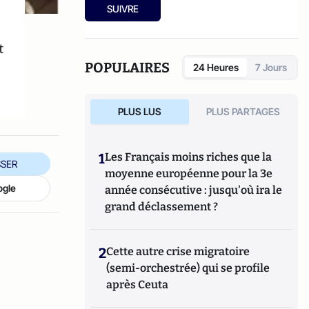
SUIVRE
t
POPULAIRES
24 Heures
7 Jours
PLUS LUS
PLUS PARTAGES
1
Les Français moins riches que la
SER
moyenne européenne pour la 3e
ogle
année consécutive : jusqu'où ira le
grand déclassement ?
2
Cette autre crise migratoire
(semi-orchestrée) qui se profile
après Ceuta