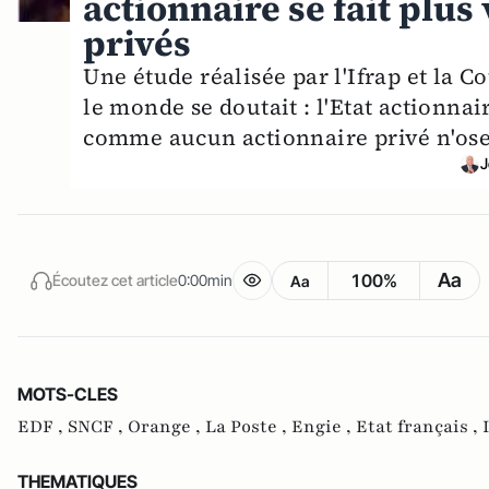
actionnaire se fait plus
privés
Une étude réalisée par l'Ifrap et la 
le monde se doutait : l'Etat actionna
comme aucun actionnaire privé n'oser
J
Aa
100%
Écoutez cet article
0:00min
Aa
MOTS-CLES
EDF ,
SNCF ,
Orange ,
La Poste ,
Engie ,
Etat français ,
THEMATIQUES