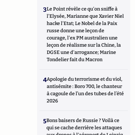
3
Le Point révèle ce qu'on sniffe à
l'Elysée, Marianne que Xavier Niel
hacke l'Etat; Le Nobel de la Paix
russe donne une leçon de
courage, l'ex PM australien une
leçon de réalisme sur la Chine, la
DGSE une d'arrogance; Marine
Tondelier fait du Macron
4
Apologie du terrorisme et du viol,
antisémite : Boro 700, le chanteur
à cagoule de l’un des tubes de l’été
2026
5
Bons baisers de Russie ? Voilà ce
qui se cache derrière les attaques
aux drones à l'aéroport de Leipzig