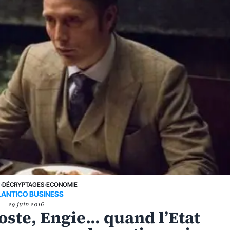
E
›
DÉCRYPTAGES
›
ECONOMIE
LANTICO BUSINESS
29 juin 2016
ste, Engie... quand l’Etat