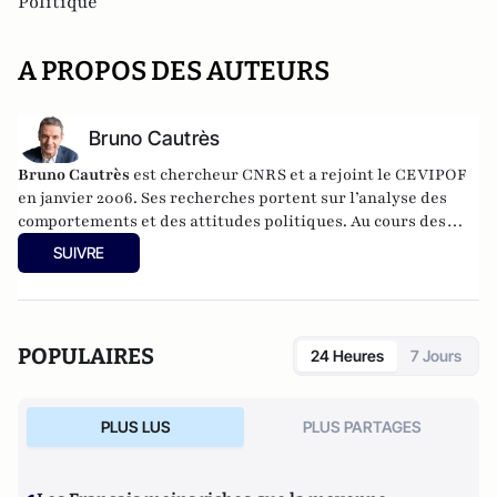
Politique
A PROPOS DES AUTEURS
Bruno Cautrès
Bruno Cautrès
est chercheur CNRS et a rejoint le CEVIPOF
en janvier 2006. Ses recherches portent sur l’analyse des
comportements et des attitudes politiques. Au cours des
années récentes, il a participé à différentes recherches
SUIVRE
françaises ou européennes portant sur la participation
politique, le vote et les élections. Il a développé d’autres
directions de recherche mettant en évidence les clivages
sociaux et politiques liés à l’Europe et à l’intégration
POPULAIRES
24 Heures
7 Jours
européenne dans les électorats et les opinions publiques. Il
est notamment l'auteur de
Les européens aiment-ils
(toujours) l'Europe ?
(éditions de La Documentation
PLUS LUS
PLUS PARTAGES
Française, 2014) et
Histoire d’une révolution électorale
(2015-2018)
avec Anne Muxel (Classiques Garnier, 2019).