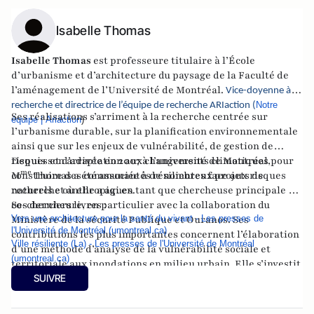
Isabelle Thomas
Isabelle Thomas
est professeure titulaire à l’École
d’urbanisme et d’architecture du paysage de la Faculté de
l’aménagement de l’Université de Montréal.
Vice-doyenne à la
Notre
recherche et directrice de l’équipe de recherche ARIaction (
Ses réalisations s’arriment à la recherche centrée sur
équipe | Ariaction
)
l’urbanisme durable, sur la planification environnementale
ainsi que sur les enjeux de vulnérabilité, de gestion de
risques et d’adaptation aux changements climatiques pour
Depuis son arrivée en 2007 à l’université de Montréal,
me
construire des communautés résilientes face aux risques
M
Thomas a été associée à de nombreux projets de
naturels et anthropiques.
recherche où elle a agi en tant que chercheuse principale ou
co-chercheure, en particulier avec la collaboration du
Ses derniers livres :
Ministère de la sécurité Publique et Ouranos. Ses
Vers une architecture pour la santé du vivant - Les presses de
l'Université de Montréal (umontreal.ca)
contributions les plus importantes concernent l’élaboration
Ville résiliente (La) - Les presses de l'Université de Montréal
d’une méthode d’analyse de la vulnérabilité sociale et
(umontreal.ca)
territoriale aux inondations en milieu urbain. Elle s’investit
également dans les stratégies concernant la construction
SUIVRE
innovante de quartiers résilients. Ses résultats se situent au
carrefour de la recherche-action et de la recherche