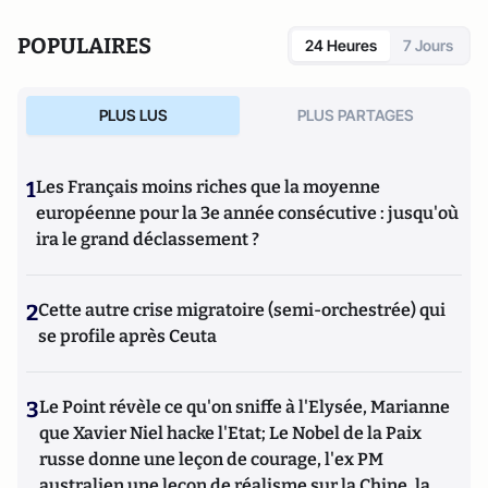
fondamentale. Le dernier livre qu’elle a codirigé : La ville
résiliente : comment la construire? (PUM) explique les
POPULAIRES
24 Heures
7 Jours
conditions fondamentales pour établir des collectivités
résilientes. Elle a créé en 2020 l’équipe de recherche
ARIACTION (ARIACTION.com) qui permet de constituer un
PLUS LUS
PLUS PARTAGES
réseau d’experts locaux et internationaux visant en
particulier à un partage de connaissances des meilleures
pratiques en termes d’aménagement résilient du territoire.
1
Les Français moins riches que la moyenne
européenne pour la 3e année consécutive : jusqu'où
ira le grand déclassement ?
2
Cette autre crise migratoire (semi-orchestrée) qui
se profile après Ceuta
3
Le Point révèle ce qu'on sniffe à l'Elysée, Marianne
que Xavier Niel hacke l'Etat; Le Nobel de la Paix
russe donne une leçon de courage, l'ex PM
australien une leçon de réalisme sur la Chine, la