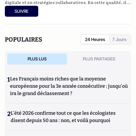
digitale et en stratégies collaboratives. En cette qualité, il
accompagne les entreprises dans la conception de leurs
SUIVRE
stratégies médias sociaux, ainsi que dans la création de
leurs réseaux internes.
POPULAIRES
24 Heures
7 Jours
PLUS LUS
PLUS PARTAGES
1
Les Français moins riches que la moyenne
européenne pour la 3e année consécutive : jusqu'où
ira le grand déclassement ?
2
L’été 2026 confirme tout ce que les écologistes
disent depuis 50 ans : non, et voilà pourquoi