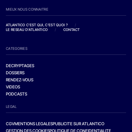
MIEUX NOUS CONNAITRE
ATLANTICO C'EST QUI, C'EST QUOI ?
/
LE RESEAU D'ATLANTICO
/
CONTACT
CATEGORIES
DECRYPTAGES
DOSSIERS
RENDEZ-VOUS
VIDEOS
PODCASTS
LEGAL
CGV
MENTIONS LEGALES
PUBLICITE SUR ATLANTICO
GESTION DES COOKIES
POLITIQUE DE CONFIDENTIALITE