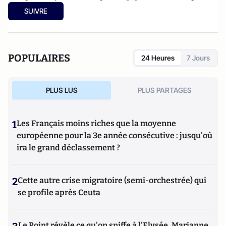
laquelle il travaille.
SUIVRE
POPULAIRES
24 Heures
7 Jours
PLUS LUS
PLUS PARTAGES
1
Les Français moins riches que la moyenne
européenne pour la 3e année consécutive : jusqu'où
ira le grand déclassement ?
2
Cette autre crise migratoire (semi-orchestrée) qui
se profile après Ceuta
Le Point révèle ce qu'on sniffe à l'Elysée, Marianne