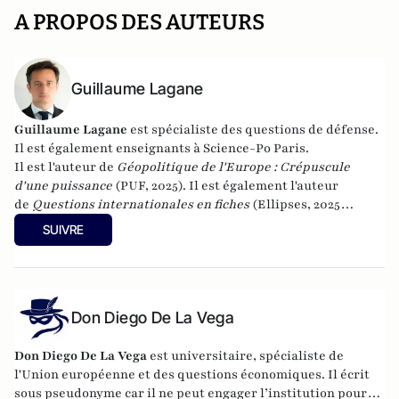
A PROPOS DES AUTEURS
Guillaume Lagane
Guillaume Lagane
est spécialiste des questions de défense.
Il est également enseignants à Science-Po Paris.
Il est l'auteur de
Géopolitique de l'Europe : Crépuscule
d'une puissance
(PUF, 2025). Il est également l'auteur
de
Questions internationales en fiches
(Ellipses, 2025
(cinquième édition)) et de
Théories des relations
SUIVRE
internationales
(Ellipses 2016).
Don Diego De La Vega
Don Diego De La Vega
est universitaire, spécialiste de
l'Union européenne et des questions économiques. Il écrit
sous pseudonyme car il ne peut engager l’institution pour