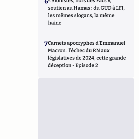
6
« Sionistes, hors des Facs »,
soutien au Hamas : du GUD à LFI,
les mêmes slogans, la même
haine
7
Carnets apocryphes d’Emmanuel
Macron : l’échec du RN aux
législatives de 2024, cette grande
déception - Episode 2