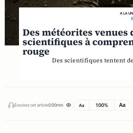
A LA U
Des météorites venues d
scientifiques à compren
rouge
Des scientifiques tentent d
Aa
100%
Écoutez cet article
0:00min
Aa