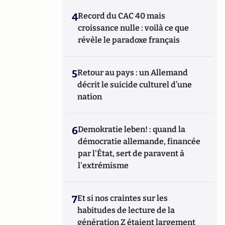
4
Record du CAC 40 mais
croissance nulle : voilà ce que
révèle le paradoxe français
5
Retour au pays : un Allemand
décrit le suicide culturel d’une
nation
6
Demokratie leben! : quand la
démocratie allemande, financée
par l'État, sert de paravent à
l'extrémisme
7
Et si nos craintes sur les
habitudes de lecture de la
génération Z étaient largement