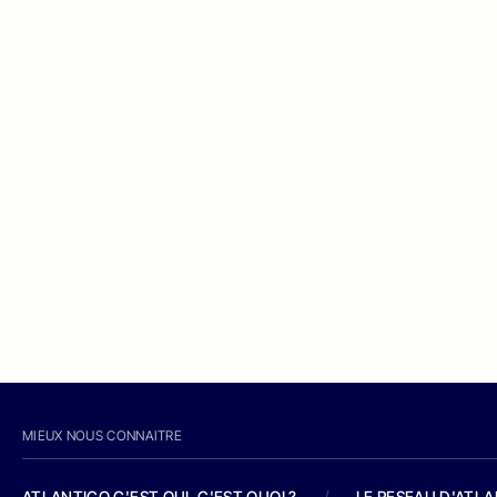
MIEUX NOUS CONNAITRE
ATLANTICO C'EST QUI, C'EST QUOI ?
/
LE RESEAU D'ATL