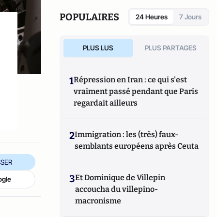
POPULAIRES
24 Heures
7 Jours
PLUS LUS
PLUS PARTAGES
1
Répression en Iran : ce qui s'est
vraiment passé pendant que Paris
regardait ailleurs
2
Immigration : les (très) faux-
semblants européens après Ceuta
SER
3
Et Dominique de Villepin
ogle
accoucha du villepino-
macronisme