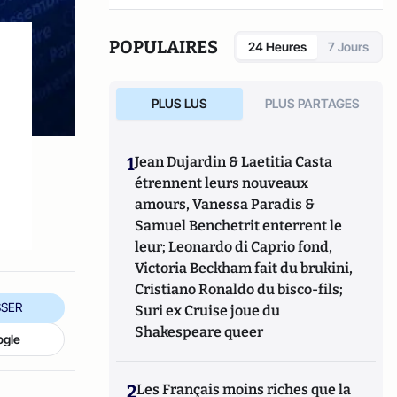
POPULAIRES
24 Heures
7 Jours
PLUS LUS
PLUS PARTAGES
1
Jean Dujardin & Laetitia Casta
étrennent leurs nouveaux
amours, Vanessa Paradis &
Samuel Benchetrit enterrent le
leur; Leonardo di Caprio fond,
Victoria Beckham fait du brukini,
Cristiano Ronaldo du bisco-fils;
SER
Suri ex Cruise joue du
Shakespeare queer
ogle
2
Les Français moins riches que la