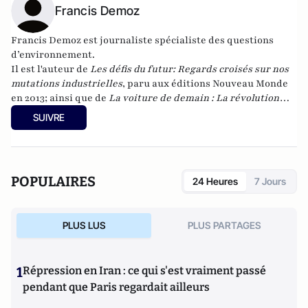
Francis Demoz
Francis Demoz est journaliste spécialiste des questions
d’environnement.
Il est l'auteur de
Les défis du futur: Regards croisés sur nos
mutations industrielles
, paru aux éditions Nouveau Monde
en 2013; ainsi que de
La voiture de demain : La révolution
automobile a commencé
, paru aux Editions Nouveau Monde
SUIVRE
en 2010.
POPULAIRES
24 Heures
7 Jours
PLUS LUS
PLUS PARTAGES
1
Répression en Iran : ce qui s'est vraiment passé
pendant que Paris regardait ailleurs