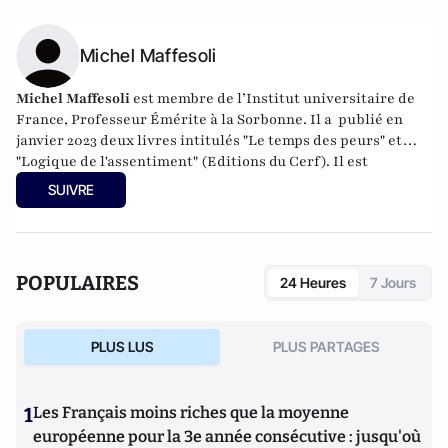
Michel Maffesoli
Michel Maffesoli
est membre de l’Institut universitaire de
France, Professeur Émérite à la Sorbonne. Il a publié en
janvier 2023 deux livres intitulés "Le temps des peurs" et
"Logique de l'assentiment" (Editions du Cerf). Il est
également l'auteur de livres encore "Écosophie" (Ed du Cerf,
SUIVRE
2017), "Êtres postmoderne" ( Ed du Cerf 2018), "La nostalgie
du sacré" ( Ed du Cerf, 2020).
POPULAIRES
24 Heures
7 Jours
PLUS LUS
PLUS PARTAGES
1
Les Français moins riches que la moyenne
européenne pour la 3e année consécutive : jusqu'où