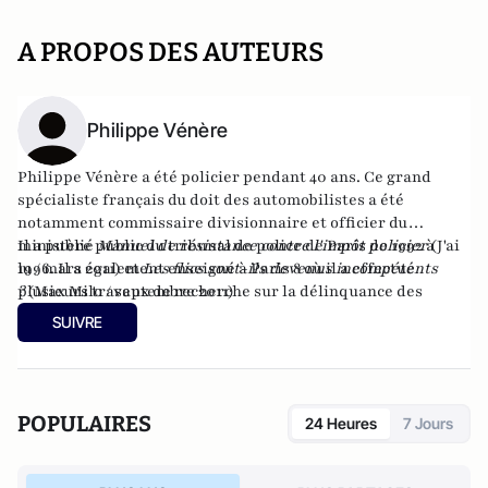
A PROPOS DES AUTEURS
Philippe Vénère
Philippe Vénère a été policier pendant 40 ans. Ce grand
spécialiste français du doit des automobilistes a été
notamment commissaire divisionnaire et officier du
ministère public du tribunal de police de Paris de 1992 à
Il a publié
Manuel de résistance contre l'impôt policier
(J'ai
1996. Il a également enseigné à Paris 8 où il a effectué
lu / mars 2011) et
Les flics sont-ils devenus incompétents
plusieurs travaux de recherche sur la délinquance des
?
(Max Milo / septembre 2011)
mineurs.
SUIVRE
POPULAIRES
24 Heures
7 Jours