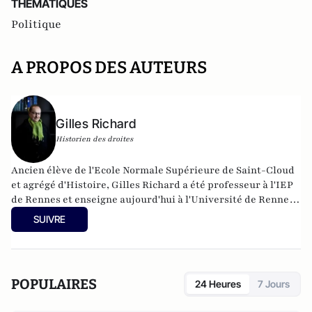
THEMATIQUES
Politique
A PROPOS DES AUTEURS
Gilles Richard
Historien des droites
Ancien élève de l'Ecole Normale Supérieure de Saint-Cloud
et agrégé d'Histoire, Gilles Richard a été professeur à l'IEP
de Rennes et enseigne aujourd'hui à l'Université de Rennes
2. Il est notamment l'auteur de
Histoire des droites en
SUIVRE
France 1815-2017
(Perrin, 2017).
POPULAIRES
24 Heures
7 Jours