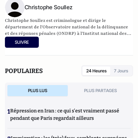
Christophe Soullez
Christophe Soullez est criminologue et dirige le
département de l'
Observatoire national de la délinquance
et des réponses pénales
(ONDRP) à l'Institut national des
hautes études de la sécurité et de la justice (INHESJ).
Il est
SUIVRE
l'auteur de "
Histoires criminelles de la France
" chez Odile
Jacob, 2012
et de
"
La criminologie pour les nuls
" chez First éditions,
2012.
POPULAIRES
24 Heures
7 Jours
PLUS LUS
PLUS PARTAGES
1
Répression en Iran : ce qui s'est vraiment passé
pendant que Paris regardait ailleurs