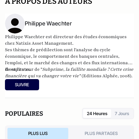
A PROPOS DES AUTEURS
Philippe Waechter
Philippe Waechter est directeur des études économiques
chez
Natixis Asset Management
.
Ses thèmes de prédilection sont l'analyse du cycle
économique, le comportement des banques centrales,
l'emploi, et le marché des changes et des flux internationaux
de capitaux.
Il est l'auteur de "
Subprime, la faillite mondiale ? Cette crise
financière qui va changer votre vie
"
(Editions Alphée, 2008).
SUIVRE
POPULAIRES
24 Heures
7 Jours
PLUS LUS
PLUS PARTAGES