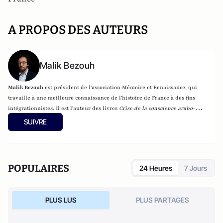
A PROPOS DES AUTEURS
Malik Bezouh
Malik Bezouh
est président de l'association Mémoire et Renaissance, qui
travaille à une meilleure connaissance de l'histoire de France à des fins
intégrationnistes. Il est l'auteur des livres
Crise de la conscience arabo-
musulmane
, pour la Fondation pour l'innovation politique (Fondapol),
SUIVRE
France-Islam le choc des préjugés
(éditions Plon) et
Je vais dire à tout le
monde que tu es juif
(Jourdan éditions, 2021).
Physicien de formation, Malik
Bezouh est un spécialiste de la question de l'islam de France, de ses
représentations sociales dans la société française et des processus historiques
POPULAIRES
24 Heures
7 Jours
à l’origine de l’émergence de l’islamisme.
PLUS LUS
PLUS PARTAGES