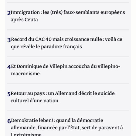
2
Immigration : les (très) faux-semblants européens
après Ceuta
3
Record du CAC 40 mais croissance nulle : voilà ce
que révèle le paradoxe français
4
Et Dominique de Villepin accoucha du villepino-
macronisme
5
Retour au pays : un Allemand décrit le suicide
culturel d’une nation
6
Demokratie leben! : quand la démocratie
allemande, financée par l'État, sert de paravent à
l'extrémisme