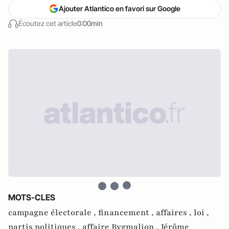
Ajouter Atlantico en favori sur Google
Écoutez cet article
0:00min
MOTS-CLES
campagne électorale ,
financement ,
affaires ,
loi ,
partis politiques ,
affaire Bygmalion ,
Jérôme