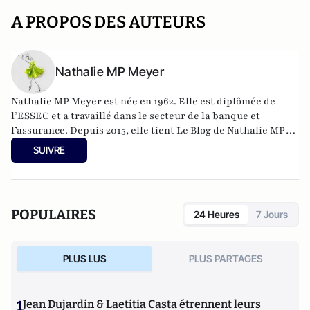
A PROPOS DES AUTEURS
Nathalie MP Meyer
Nathalie MP Meyer est née en 1962. Elle est diplômée de
l’ESSEC et a travaillé dans le secteur de la banque et
l’assurance. Depuis 2015, elle tient Le Blog de Nathalie MP
avec l’objectif de faire connaître le libéralisme et
SUIVRE
d’expliquer en quoi il constituerait une réponse adaptée aux
problèmes actuels de la France aussi bien sur le plan des
libertés individuelles que sur celui de la prospérité
économique générale.
POPULAIRES
24 Heures
7 Jours
https://leblogdenathaliemp.com/
PLUS LUS
PLUS PARTAGES
1
Jean Dujardin & Laetitia Casta étrennent leurs