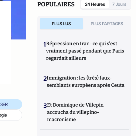
POPULAIRES
24 Heures
7 Jours
PLUS LUS
PLUS PARTAGES
1
Répression en Iran : ce qui s'est
vraiment passé pendant que Paris
regardait ailleurs
2
Immigration : les (très) faux-
semblants européens après Ceuta
SER
3
Et Dominique de Villepin
accoucha du villepino-
ogle
macronisme