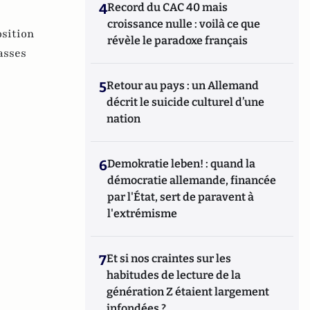
4
Record du CAC 40 mais
croissance nulle : voilà ce que
sition
révèle le paradoxe français
asses
5
Retour au pays : un Allemand
décrit le suicide culturel d’une
nation
6
Demokratie leben! : quand la
démocratie allemande, financée
par l'État, sert de paravent à
l'extrémisme
7
Et si nos craintes sur les
habitudes de lecture de la
génération Z étaient largement
infondées ?